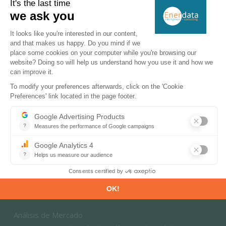
Previsiones energía y clima
Información sobre los mercados
TRAYECTORIAS DE DESCARBONIZACIÓN
Transición energética
Eficiencia energética y demanda
Ahorro de energía y suficiencia energética
Fuentes de energía renovable
Flexibilidad de los sistemas de energía
Tecnologías y mercados del hidrógeno
CONSULTORÍA & ÁREAS DE EXPERIENCIA
Análisis de Mercado