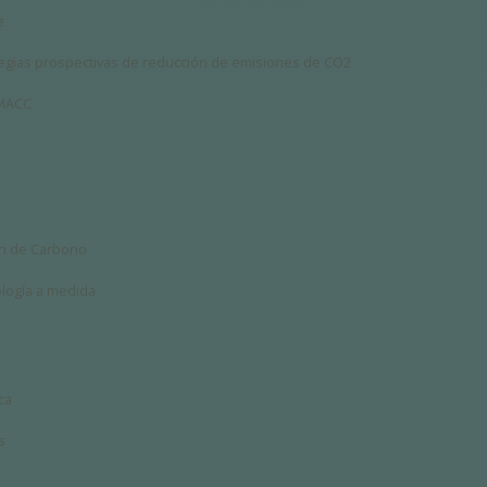
e
ategias prospectivas de reducción de emisiones de CO2
 MACC
ón de Carbono
ología a medida
ca
s