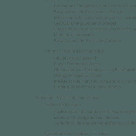
Previsiones Energéticas Globales: EnerFutur
Proyecciones de Precios de la Energía
Herramienta de cuantificación para las estr
Granular Energy Demand Forecast
Curvas de costes marginales de reducción -
Modelos de previsión
Proyecciones del Precio del Carbono
Información sobre los mercados
Global Energy Research
Power Generation Watch
Observatorio de Tecnologías con Baja Emisi
Noticias Energéticas Clave
Inteligencia de mercado, competencia y tecn
Building Renovation Outlook Reports
Consultoría & Áreas de experiencia
Análisis de Mercado
Análisis sobre demanda y eficiencia energéti
Estudios / Investigación de mercado
Generación de energía y energías renovable
Situaciones energéticas y climáticas