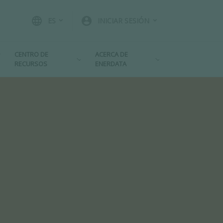
language
account_circle
ES
INICIAR SESIÓN
CENTRO DE
ACERCA DE
RECURSOS
ENERDATA