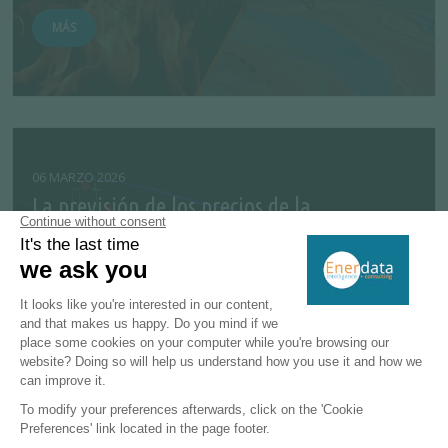
MÁS
06 MARZO 2026
La previsión de los precios de la
electricidad en una era de alta volatilidad
La crisis energética de 2021-2022 supuso una importante
llamada de atención para el mercado eléctrico europeo.
Los precios récord de la elec...
MÁS