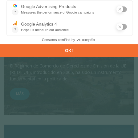
27 NOVIEMBRE 2025
Previsión del precio del carbono en el
marco del RCDE UE2
El Régimen de Comercio de Derechos de Emisión de la UE
(RCDE UE), introducido en 2005, ha sido un instrumento
fundamental en la política de ...
MÁS