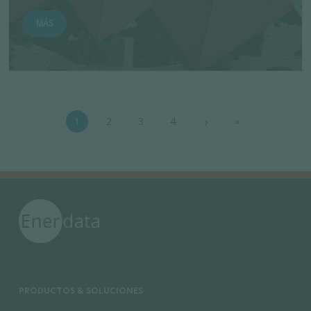
MÁS
Paginación
›
1
2
3
4
»
Siguiente página
Última página
PRODUCTOS & SOLUCIONES