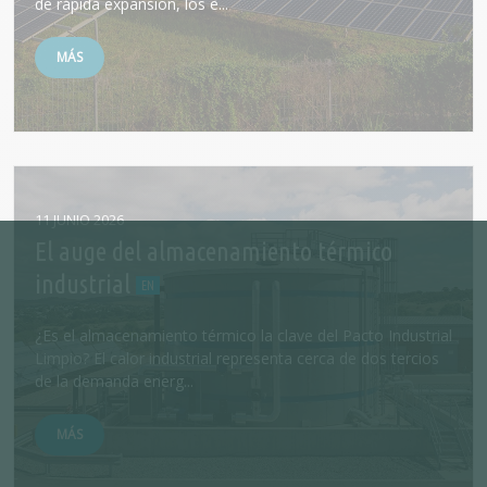
de rápida expansión, los e...
MÁS
11 JUNIO 2026
El auge del almacenamiento térmico
industrial
¿Es el almacenamiento térmico la clave del Pacto Industrial
Limpio? El calor industrial representa cerca de dos tercios
de la demanda energ...
MÁS