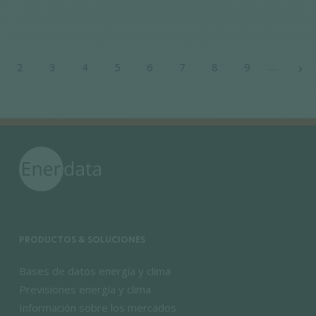
Paginación
…
›
2
3
4
5
6
7
8
9
Si
PRODUCTOS & SOLUCIONES
Bases de datos energía y clima
Previsiones energía y clima
Información sobre los mercados