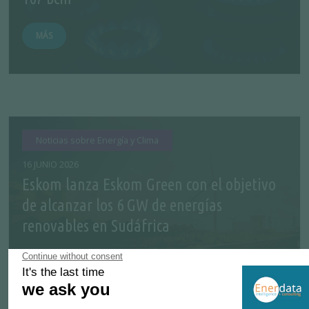
MÁS
Noticias sobre Energía y Clima
16 JUNIO 2026
Eskom lanza Eskom Green con el objetivo
de alcanzar los 6 GW de energías
renovables en Sudáfrica
MÁS