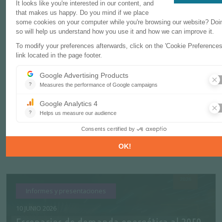
Resúmenes Ejecutivos
11 JUNIO 2026
El auge del almacenamiento térmico
industrial
MÁS
Informes y presentaciones
10 JUNIO 2026