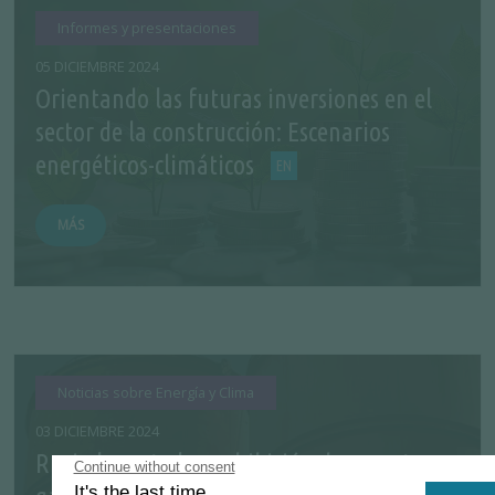
Informes y presentaciones
05 DICIEMBRE 2024
Orientando las futuras inversiones en el
sector de la construcción: Escenarios
energéticos-climáticos
MÁS
Noticias sobre Energía y Clima
03 DICIEMBRE 2024
Rusia levanta la prohibición de exportar