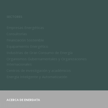
SECTORES
Empresas Energéticas
Consultorías
Financiación Sostenible
Equipamiento Energético
Industrias de Gran Consumo de Energía
Organismos Gubernamentales y Organizaciones
Internacionales
Centros de investigación y académicos
Energía Inteligente y Automatización
ACERCA DE ENERDATA