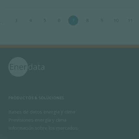
Paginación
3
4
5
6
7
8
9
10
11
…
na
 anterior
PRODUCTOS & SOLUCIONES
Bases de datos energía y clima
Previsiones energía y clima
Información sobre los mercados