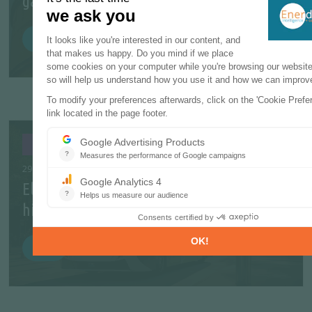
gasolina de los productores
MÁS
Resúmenes Ejecutivos
29 NOVIEMBRE 2024
El papel de la retroadaptación con
hidrógeno en la movilidad sostenible
MÁS