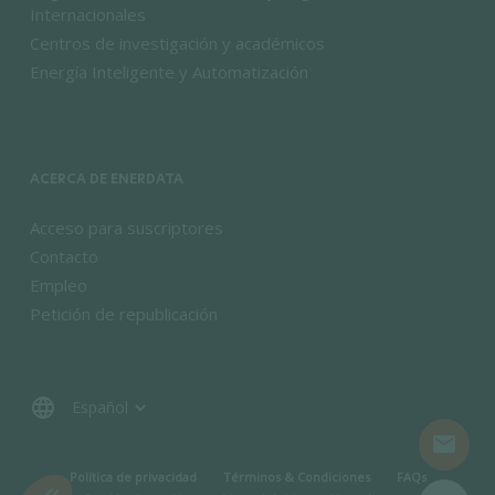
Internacionales
Centros de investigación y académicos
Energía Inteligente y Automatización
ACERCA DE ENERDATA
Acceso para suscriptores
Contacto
Empleo
Petición de republicación
language
mail
MENU PIED DE PAGE
Política de privacidad
Términos & Condiciones
FAQs