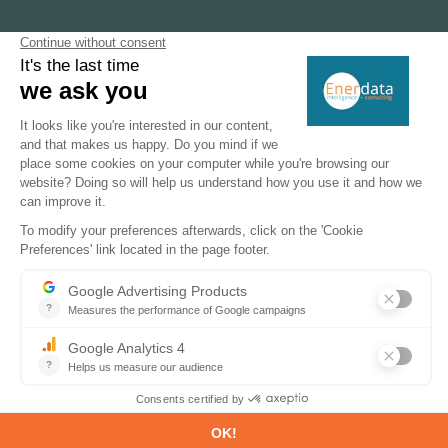
PRODUCTOS & SOLUCIONES
Bases de datos energía y clima
Previsiones energía y clima
Información sobre los mercados
TRAYECTORIAS DE DESCARBONIZACIÓN
Transición energética
Eficiencia energética y demanda
Ahorro de energía y suficiencia energética
Fuentes de energía renovable
Flexibilidad de los sistemas de energía
Tecnologías y mercados del hidrógeno