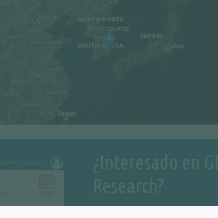
¿Interesado en G
Research?