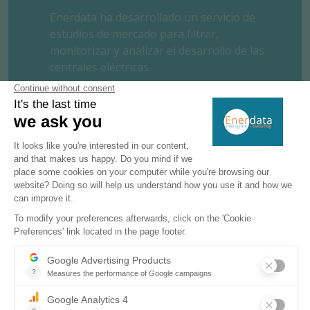
Enerdata ha desarrollado un servicio de
estudios de mercado para filtrar,
monitorizar y analizar el desarrollo de las
centrales eléctricas.
Power Plant Tracker proporciona una
base de datos interactiva y una potente
herramienta de investigación para realizar
un seguimiento de la
producción de
electricidad
en todo el mundo, incluyendo
las capacidades instaladas o planificadas de
energía renovable y combustibles fósiles.
SOLICITE UN ENSAYO GRATUITO
CONTÁCTENOS