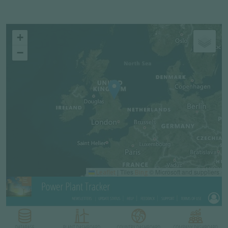
+
−
|
Tiles
© Microsoft and suppliers
Leaflet
Bing