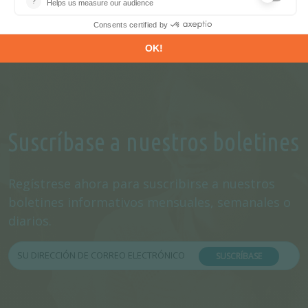
Suscríbase a nuestros boletines
Regístrese ahora para suscribirse a nuestros
boletines informativos mensuales, semanales o
diarios.
SUSCRÍBASE