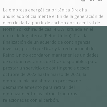
La empresa energética británica Drax ha
anunciado oficialmente el fin de la generación de
electricidad a partir de carbón en su central de
North Yorkshire, de casi 4 GW, situada en el
norte de Inglaterra (Reino Unido). Tras la
finalización de un acuerdo de contingencia
invernal, por el que Drax y la red nacional del
Reino Unido acordaron mantener las unidades
de carbón restantes de Drax disponibles para
prestar un servicio de contingencia desde
octubre de 2022 hasta marzo de 2023, la
empresa iniciará ahora un proceso de
desmantelamiento para retirar del
emplazamiento las infraestructuras
relacionadas con el carbón.