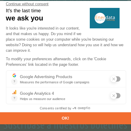
incluyendo la estructura del mercado, la
organización, los actores, los proyectos y
las oportunidades de negocio.
SOLICITE UN ENSAYO GRATUITO
CONTÁCTENOS
Suscríbase a nuestros boletines