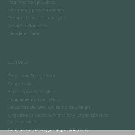
Resúmenes ejecutivos
Informes y presentaciones
Perspectivas de la energía
Anuario estadístico
Tienda en línea
SECTORES
Empresas Energéticas
Consultorías
Financiación Sostenible
Equipamiento Energético
Industrias de Gran Consumo de Energía
Organismos Gubernamentales y Organizaciones
Internacionales
Centros de investigación y académicos