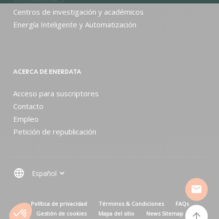
Centros de investigación y académicos
Energía Inteligente y Automatización
ACERCA DE ENERDATA
Acceso para suscriptores
Contacto
Empleo
Petición de republicación
language
mail
MENU PIED DE PAGE
Política de privacidad
Términos & Condiciones
FAQs
Gestión de cookies
Mapa del sitio
News Sitemap
arrow_upward