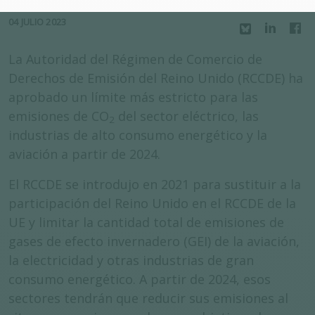
04 JULIO 2023
La Autoridad del Régimen de Comercio de
Derechos de Emisión del Reino Unido (RCCDE) ha
aprobado un límite más estricto para las
emisiones de CO
del sector eléctrico, las
2
industrias de alto consumo energético y la
aviación a partir de 2024.
El RCCDE se introdujo en 2021 para sustituir a la
participación del Reino Unido en el RCCDE de la
UE y limitar la cantidad total de emisiones de
gases de efecto invernadero (GEI) de la aviación,
la electricidad y otras industrias de gran
consumo energético. A partir de 2024, esos
sectores tendrán que reducir sus emisiones al