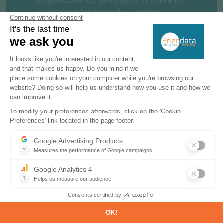
mercados nacionales de su sector,
incluyendo la estructura del mercado, la
organización, los actores, los proyectos y
las oportunidades de negocio.
SOLICITE UN ENSAYO GRATUITO
CONTÁCTENOS