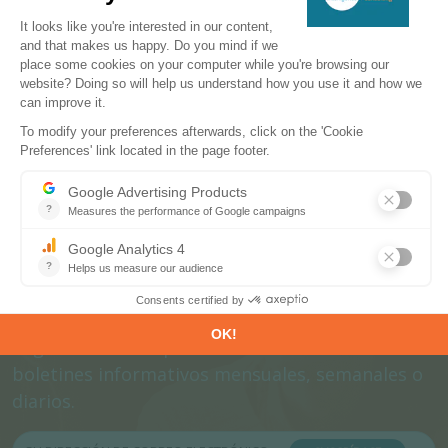
CONTÁCTENOS
Suscríbase a nuestros boletines
Regístrese ahora para suscribirse a nuestros
boletines informativos mensuales, semanales o
diarios.