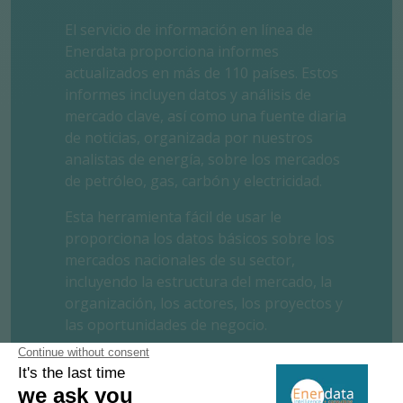
El servicio de información en línea de
Enerdata proporciona informes
actualizados en más de 110 países. Estos
informes incluyen datos y análisis de
mercado clave, así como una fuente diaria
de noticias, organizada por nuestros
analistas de energía, sobre los mercados
de petróleo, gas, carbón y electricidad.
Esta herramienta fácil de usar le
proporciona los datos básicos sobre los
mercados nacionales de su sector,
incluyendo la estructura del mercado, la
organización, los actores, los proyectos y
las oportunidades de negocio.
SOLICITE UN ENSAYO GRATUITO