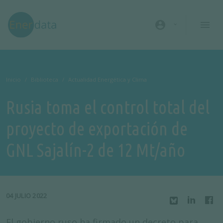
Pasar al contenido principal
account_circle
Inicio
Biblioteca
Actualidad Energética y Clima
Rusia toma el control total del
proyecto de exportación de
GNL Sajalín-2 de 12 Mt/año
04 JULIO 2022
El gobierno ruso ha firmado un decreto para