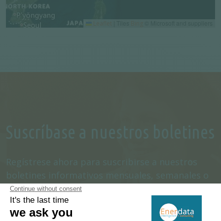
|
Tiles
© Microsoft and suppliers
Leaflet
Bing
Suscríbase a nuestros boletines
Regístrese ahora para suscribirse a nuestros
boletines informativos mensuales, semanales o
diarios.
SUSCRÍBASE