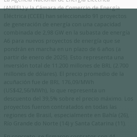
(ANEEL) y la Cámara de Comercio de Energía
Eléctrica (CCEE) han seleccionado 91 proyectos
de generación de energía con una capacidad
combinada de 2,98 GW en la subasta de energía
A6 para nuevos proyectos de energía que se
pondrán en marcha en un plazo de 6 años (a
partir de enero de 2025). Esto representa una
inversión total de 11.200 millones de BRL (2.700
millones de dólares). El precio promedio de la
acuñación fue de BRL 176,09/MWh
(US$42,56/MWh), lo que representa un
descuento del 39,5% sobre el precio máximo. Los
proyectos fueron contratados en todas las
regiones de Brasil, especialmente en Bahía (26),
Río Grande do Norte (14) y Santa Catarina (11).
En concreto, se firmaron contratos con 44