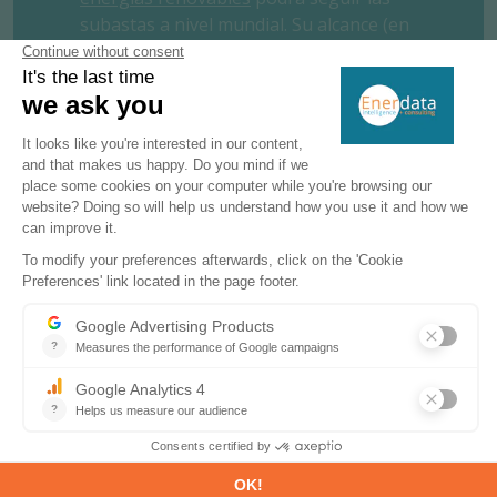
subastas a nivel mundial. Su alcance (en
expansión) incluye, en particular, todos los
principales países del G20 y ofrece un
seguimiento especialmente fino de Europa
y Sudamérica.
SOLICITE UN ENSAYO GRATUITO
CONTÁCTENOS