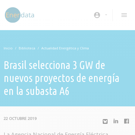
Pasar al contenido principal
account_circle
Inicio
Biblioteca
Actualidad Energética y Clima
Brasil selecciona 3 GW de
nuevos proyectos de energía
en la subasta A6
22 OCTUBRE 2019
La Agencia Nacional de Energía Eléctrica