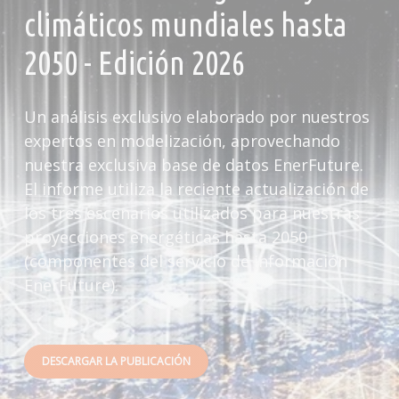
climáticos mundiales hasta
2050 - Edición 2026
Un análisis exclusivo elaborado por nuestros
expertos en modelización, aprovechando
nuestra exclusiva base de datos EnerFuture.
El informe utiliza la reciente actualización de
los tres escenarios utilizados para nuestras
proyecciones energéticas hasta 2050
(componentes del servicio de información
EnerFuture).
DESCARGAR LA PUBLICACIÓN