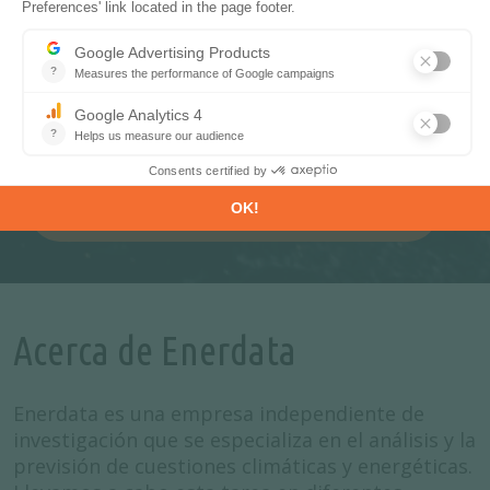
Enerdata cubre 60 países y regiones
mediante un enfoque multienergético único,
y representa una base del conjunto completo
de servicios de información interactivos
dedicados a la industria energética.
ACCEDA DIRECTAMENTE A LAS ESTADÍSTICAS SOBRE LA
TRANSICIÓN ENERGÉTICA MUNDIAL
Acerca de Enerdata
Enerdata es una empresa independiente de
investigación que se especializa en el análisis y la
previsión de cuestiones climáticas y energéticas.