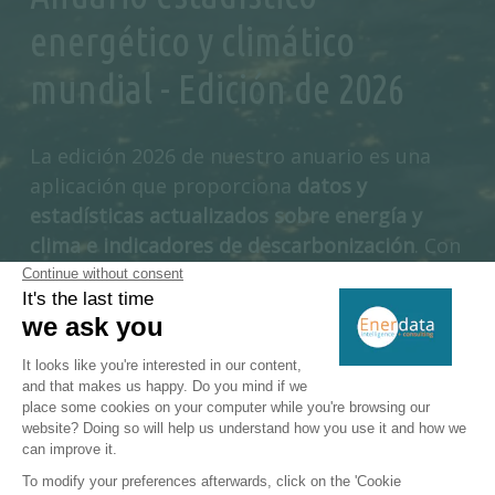
energético y climático
mundial - Edición de 2026
La edición 2026 de nuestro anuario es una
aplicación que proporciona
datos y
estadísticas actualizados sobre energía y
clima e indicadores de descarbonización
. Con
esta herramienta interactiva se puede
seleccionar el área y el período, y comparar
los países. Obtenga acceso ilimitado a datos
anuales de primera calidad sobre la oferta,
la
demanda y el comercio
de los mercados del
petróleo, el gas, el carbón, las renovables y la
electricidad,
así como a l
as cifras clave de las
emisiones de CO
. El anuario estadístico de
2