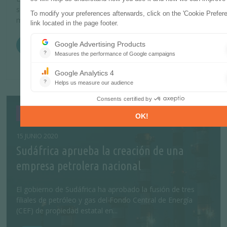
subsidios de energía renovable en un 7,5%, de 85.200
millones de yenes (12.000 millones d...
MÁS
Empresas
15 JUNIO 2020
Sudáfrica aprueba la creación de una
empresa petrolera nacional
El gobierno de Sudáfrica ha aprobado la fusión de tres
filiales de petróleo y gas del Fondo Central de Energía
(CEF) de propiedad estatal en...