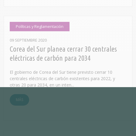
Políticas y Reglamentación
09 SEPTIEMBRE 2020
Corea del Sur planea cerrar 30 centrales
eléctricas de carbón para 2034
El gobierno de Corea del Sur tiene previsto cerrar 10
centrales eléctricas de carbón existentes para 2022, y
otras 20 para 2034, en un inten...
MÁS