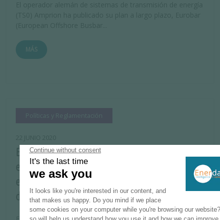
El operador alemán de sistemas de transmisión de energía
(TS0) Amprion ha publicado su plan a largo plazo, Eurobar
(European Offshore Busbar...
MÁS
Políticas y Reglamentación
22 JUNIO 2020
El presupuesto de China para subsidio
energía renovables aumenta en un 7,5%
en 2020 hasta los 13.000 millones de
dólares.
El gobierno chino ha aumentado su presupuesto para