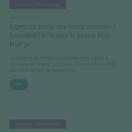
Mercados Clima y Energía
18 AGOSTO 2020
Argentina otorga una nueva concesión a
ExxonMobil en la obra de pizarra Vaca
Muerta
La provincia de Neuquén (Argentina) ha otorgado la
concesión del área de Los Todos II Oeste a ExxonMobil,
ubicada en la obra de esquisto Vac...
MÁS
Mercados Clima y Energía